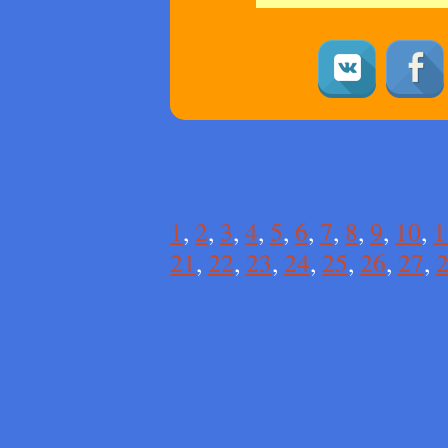
1
,
2
,
3
,
4
,
5
,
6
,
7
,
8
,
9
,
10
,
1
21
,
22
,
23
,
24
,
25
,
26
,
27
,